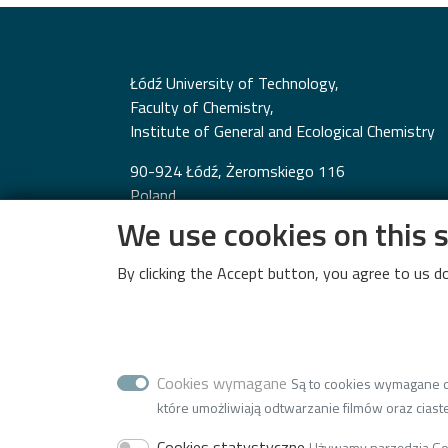
Łódź University of Technology,
Faculty of Chemistry,
Institute of General and Ecological Chemistry
90-924 Łódź, Żeromskiego 116
Poland
We use cookies on this 
phone +48 42 631-31-17
By clicking the Accept button, you agree to us do
Cookies wymagane
Są to cookies wymagane do
które umożliwiają odtwarzanie filmów oraz ciaste
Cookies statystyczne
Używamy narzędzia Goog