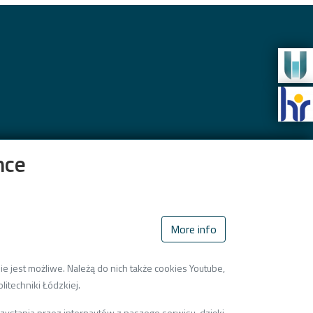
nce
More info
e jest możliwe. Należą do nich także cookies Youtube,
litechniki Łódzkiej.
zystania przez internautów z naszego serwisu, dzięki