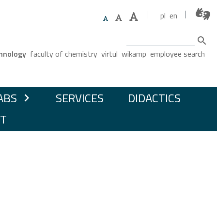
pl
en
Search
u
chnology
faculty of chemistry
virtul
wikamp
employee search
ABS
SERVICES
DIDACTICS
chevron_right
T