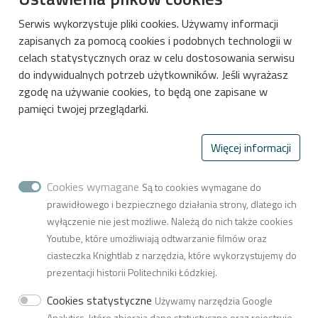
Serwis wykorzystuje pliki cookies. Używamy informacji
zapisanych za pomocą cookies i podobnych technologii w
celach statystycznych oraz w celu dostosowania serwisu
Stopka-Menu
Deklaracja dostępności cyfrowej
do indywidualnych potrzeb użytkowników. Jeśli wyrażasz
zgodę na używanie cookies, to będą one zapisane w
pamięci twojej przeglądarki.
Więcej informacji
Politechnika Łódzka
Wydział Chemiczny
Cookies wymagane
Są to cookies wymagane do
Instytut Chemii Ogólnej i Ekologicznej
prawidłowego i bezpiecznego działania strony, dlatego ich
(I-31)
wyłączenie nie jest możliwe. Należą do nich także cookies
Youtube, które umożliwiają odtwarzanie filmów oraz
90-543 Łódź, ul. Żeromskiego 114
ciasteczka Knightlab z narzędzia, które wykorzystujemy do
tel. +48 42 631-31-17
prezentacji historii Politechniki Łódzkiej.
Adres do doręczeń elektronicznych
Cookies statystyczne
Używamy narzędzia Google
(ADE):
Analytics, które zbieraja dane statystyczne oraz rejestruje