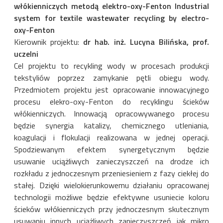
włókienniczych metodą elektro-oxy-Fenton Industrial
system for textile wastewater recycling by electro-
oxy-Fenton
Kierownik projektu:
dr hab. inż. Lucyna Bilińska, prof.
uczelni
Cel projektu to recykling wody w procesach produkcji
tekstyliów poprzez zamykanie pętli obiegu wody.
Przedmiotem projektu jest opracowanie innowacyjnego
procesu elekro-oxy-Fenton do recyklingu ścieków
włókienniczych. Innowacją opracowywanego procesu
będzie synergia katalizy, chemicznego utleniania,
koagulacji i flokulacji realizowana w jednej operacji.
Spodziewanym efektem synergetycznym będzie
usuwanie uciążliwych zanieczyszczeń na drodze ich
rozkładu z jednoczesnym przeniesieniem z fazy ciekłej do
stałej. Dzięki wielokierunkowemu działaniu opracowanej
technologii możliwe będzie efektywne usuniecie koloru
ścieków włókienniczych przy jednoczesnym skutecznym
usuwaniu innych uciążliwych zanieczyszczeń jak mikro